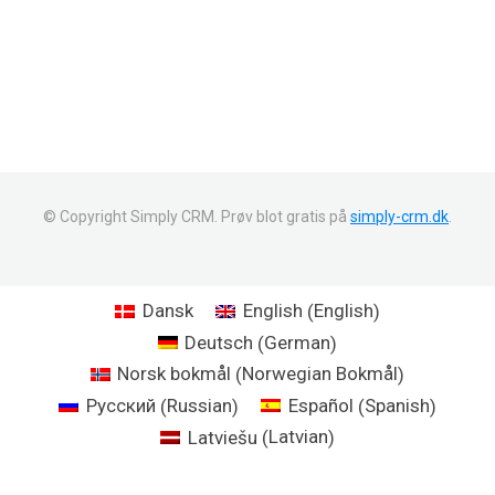
© Copyright Simply CRM. Prøv blot gratis på
simply-crm.dk
.
English
Dansk
English
(
)
German
Deutsch
(
)
Norwegian Bokmål
Norsk bokmål
(
)
Russian
Spanish
Русский
Español
(
)
(
)
Latvian
Latviešu
(
)