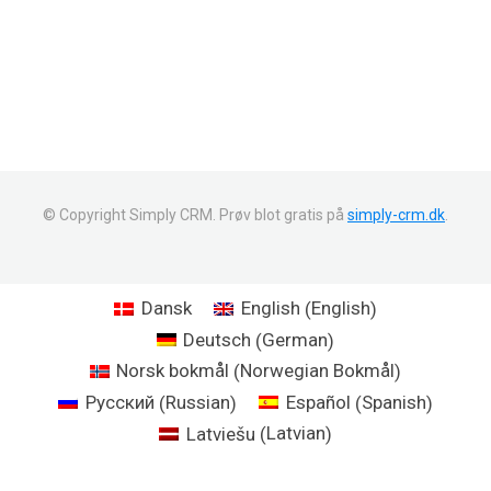
© Copyright Simply CRM. Prøv blot gratis på
simply-crm.dk
.
English
Dansk
English
(
)
German
Deutsch
(
)
Norwegian Bokmål
Norsk bokmål
(
)
Russian
Spanish
Русский
Español
(
)
(
)
Latvian
Latviešu
(
)