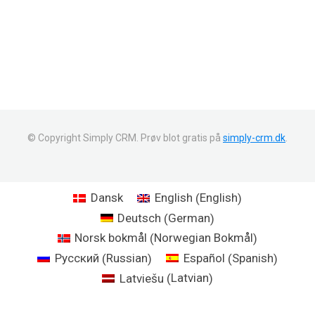
© Copyright Simply CRM. Prøv blot gratis på
simply-crm.dk
.
English
Dansk
English
(
)
German
Deutsch
(
)
Norwegian Bokmål
Norsk bokmål
(
)
Russian
Spanish
Русский
Español
(
)
(
)
Latvian
Latviešu
(
)