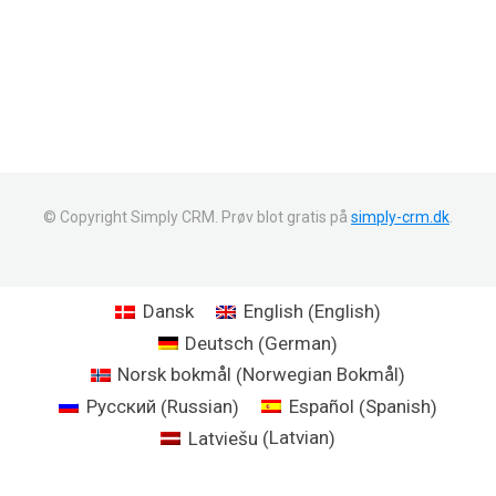
© Copyright Simply CRM. Prøv blot gratis på
simply-crm.dk
.
English
Dansk
English
(
)
German
Deutsch
(
)
Norwegian Bokmål
Norsk bokmål
(
)
Russian
Spanish
Русский
Español
(
)
(
)
Latvian
Latviešu
(
)