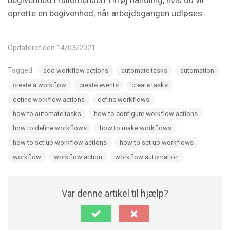
oprette en begivenhed, når arbejdsgangen udløses.
Opdateret den 14/03/2021
Tagged:
add workflow actions
automate tasks
automation
create a workflow
create events
create tasks
define workflow actions
define workflows
how to automate tasks
how to configure workflow actions
how to define workflows
how to make workflows
how to set up workflow actions
how to set up workflows
workflow
workflow action
workflow automation
Var denne artikel til hjælp?